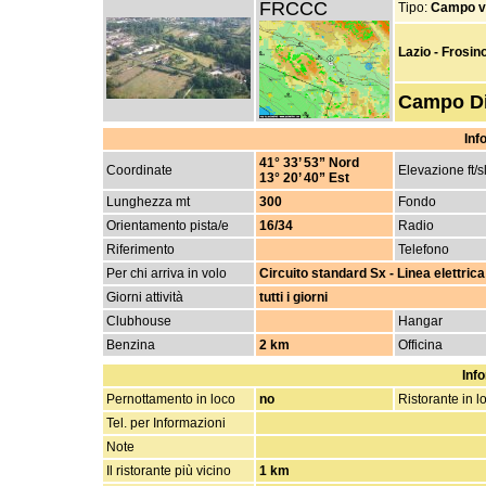
FRCCC
Tipo:
Campo v
Lazio - Frosi
Campo Di
Inf
41° 33’ 53” Nord
Coordinate
Elevazione ft/s
13° 20’ 40” Est
Lunghezza mt
300
Fondo
Orientamento pista/e
16/34
Radio
Riferimento
Telefono
Per chi arriva in volo
Circuito standard Sx - Linea elettric
Giorni attività
tutti i giorni
Clubhouse
Hangar
Benzina
2 km
Officina
Info
Pernottamento in loco
no
Ristorante in l
Tel. per Informazioni
Note
Il ristorante più vicino
1 km