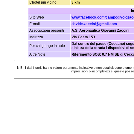
L'hotel più vicino
3 km
I
Sito Web
www.facebook.com/campodivolozacc
E-mail
davide.zaccini@gmail.com
Associazioni presenti
A.S. Aeronautica Giovanni Zaccini
Indirizzo
Via Gaeta 153
Dal centro del paese (Ceccano) seguir
Per chi giunge in auto
sinistra della strada i dispositivi di 
Altre Note
Riferimento SOS: 0,7 NM SE di Cecc
N.B.: I dati inseriti hanno valore puramente indicativo e non costituiscono stumen
imprecisioni o incompletezze, queste posso