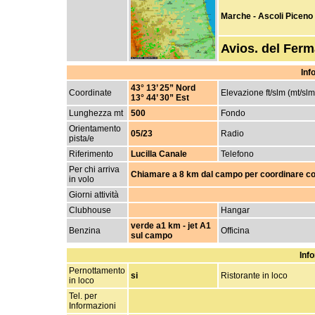
Marche - Ascoli Piceno
Avios. del Fer
Inf
43° 13’ 25” Nord
Coordinate
Elevazione ft/slm (mt/slm
13° 44’ 30” Est
Lunghezza mt
500
Fondo
Orientamento
05/23
Radio
pista/e
Riferimento
Lucilla Canale
Telefono
Per chi arriva
Chiamare a 8 km dal campo per coordinare con 
in volo
Giorni attività
Clubhouse
Hangar
verde a1 km - jet A1
Benzina
Officina
sul campo
Info
Pernottamento
si
Ristorante in loco
in loco
Tel. per
Informazioni