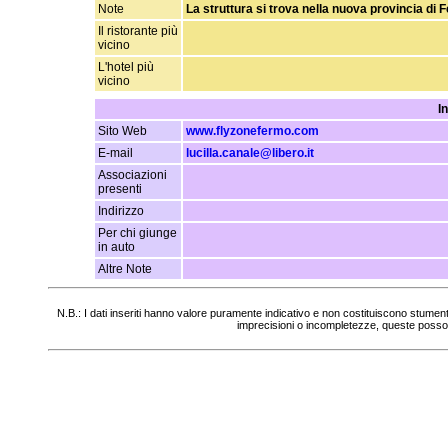
Note
La struttura si trova nella nuova provincia di
Il ristorante più
vicino
L'hotel più
vicino
I
Sito Web
www.flyzonefermo.com
E-mail
lucilla.canale@libero.it
Associazioni
presenti
Indirizzo
Per chi giunge
in auto
Altre Note
N.B.: I dati inseriti hanno valore puramente indicativo e non costituiscono stumen
imprecisioni o incompletezze, queste posso