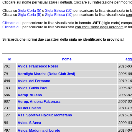
Cliccare sul nome per visualizzare i dettagli. Cliccare sull'intestazione per modifi
Clicca su
Sigla Corta (5)
o
Sigla Estesa (10)
per scaricare la lista visualizzata in
Clicca su
Sigla Corta (5)
o
Sigla Estesa (10)
per scaricare la lista visualizzata
con
Cliccare qui
per scaricare la lista visualizzata in formato
.WPT
(sigla corta) compa
Cliccare qui
per scaricare la lista visualizzata
con esclusione degli aeroporti
in f
Si ricorda che i primi due caratteri della sigla ne identificano la provincia!
id
nome
agg
701
Avios. Francesco Rossi
2016-03
79
Aerolight Marche (Delta Club Jesi)
2006-08
498
Avios. del Fermano
2010-10
103
Avios. Guido Paci
2006-07
606
Aerop. di Fano
2007-02
607
Aerop. Ancona Falconara
2007-02
731
Ali del Chienti
2011-10
127
Ass. Sportiva Flyclub Montefano
2015-10
80
Avios. S.Anna
2009-03
497
Avios. Madonna di Loreto
2014-04