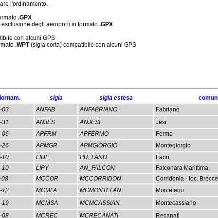
care l'ordinamento.
 formato
.GPX
 esclusione degli aeroporti
in formato
.GPX
tibile con alcuni GPS
ormato
.WPT
(sigla corta) compatibile con alcuni GPS
iornam.
sigla
sigla estesa
comun
-03
ANFAB
ANFABRIANO
Fabriano
-31
ANJES
ANJESI
Jesi
-06
APFRM
APFERMO
Fermo
-26
APMGR
APMGIORGIO
Montegiorgio
-10
LIDF
PU_FANO
Fano
-10
LIPY
AN_FALCON
Falconara Marittima
-08
MCCOR
MCCORRIDON
Corridonia - loc. Brecce
-12
MCMFA
MCMONTEFAN
Montefano
-19
MCMSA
MCMCASSIAN
Montecassiano
-08
MCREC
MCRECANATI
Recanati