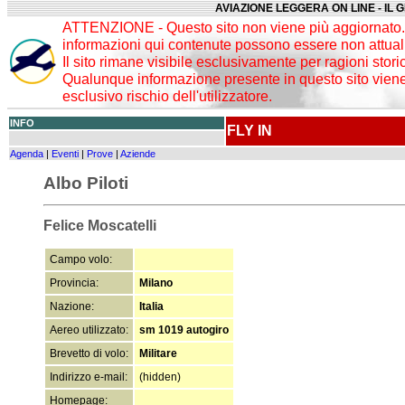
AVIAZIONE LEGGERA ON LINE - IL 
ATTENZIONE - Questo sito non viene più aggiornato. 
informazioni qui contenute possono essere non attuali
Il sito rimane visibile esclusivamente per ragioni stori
Qualunque informazione presente in questo sito viene 
esclusivo rischio dell'utilizzatore.
INFO
FLY IN
Agenda
|
Eventi
|
Prove
|
Aziende
Albo Piloti
Felice Moscatelli
Campo volo:
Provincia:
Milano
Nazione:
Italia
Aereo utilizzato:
sm 1019 autogiro
Brevetto di volo:
Militare
Indirizzo e-mail:
(hidden)
Homepage: