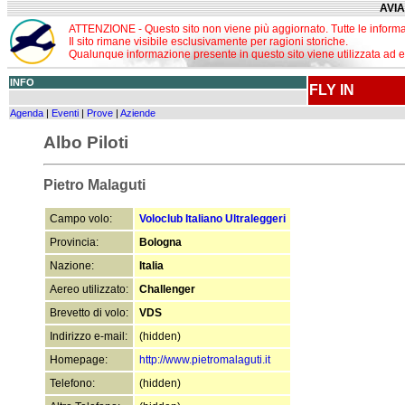
AVIA
ATTENZIONE - Questo sito non viene più aggiornato. Tutte le informa
Il sito rimane visibile esclusivamente per ragioni storiche.
Qualunque informazione presente in questo sito viene utilizzata ad esc
INFO
FLY IN
Agenda
|
Eventi
|
Prove
|
Aziende
Albo Piloti
Pietro Malaguti
Campo volo:
Voloclub Italiano Ultraleggeri
Provincia:
Bologna
Nazione:
Italia
Aereo utilizzato:
Challenger
Brevetto di volo:
VDS
Indirizzo e-mail:
(hidden)
Homepage:
http://www.pietromalaguti.it
Telefono:
(hidden)