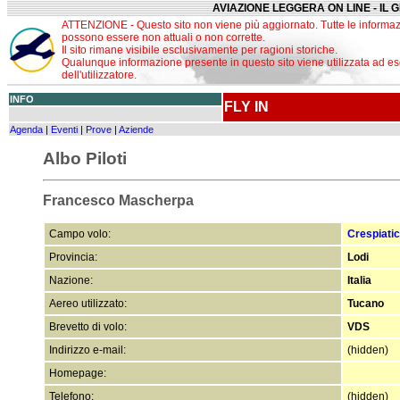
AVIAZIONE LEGGERA ON LINE - IL 
ATTENZIONE - Questo sito non viene più aggiornato. Tutte le informaz
possono essere non attuali o non corrette.
Il sito rimane visibile esclusivamente per ragioni storiche.
Qualunque informazione presente in questo sito viene utilizzata ad es
dell'utilizzatore.
INFO
FLY IN
Agenda
|
Eventi
|
Prove
|
Aziende
Albo Piloti
Francesco Mascherpa
Campo volo:
Crespiati
Provincia:
Lodi
Nazione:
Italia
Aereo utilizzato:
Tucano
Brevetto di volo:
VDS
Indirizzo e-mail:
(hidden)
Homepage:
Telefono:
(hidden)